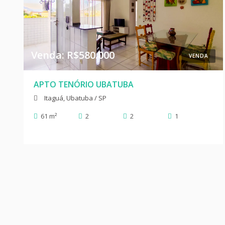
Venda: R$580.000
VENDA
APTO TENÓRIO UBATUBA
Itaguá, Ubatuba / SP
61 m²
2
2
1