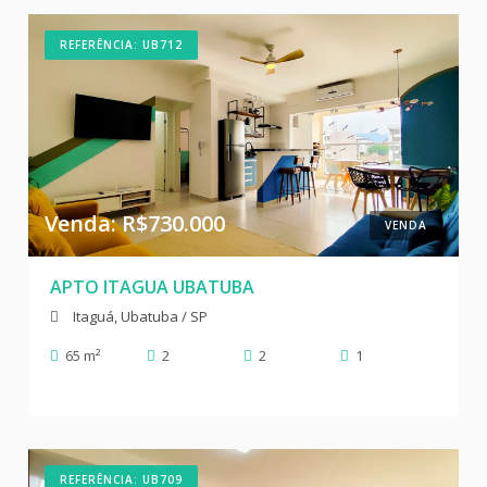
REFERÊNCIA: UB712
Venda: R$730.000
VENDA
APTO ITAGUA UBATUBA
Itaguá, Ubatuba / SP
65 m²
2
2
1
REFERÊNCIA: UB709