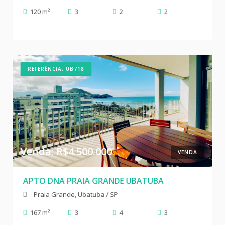
120 m²
3
2
2
REFERÊNCIA: UB718
Venda: R$4.500.000
VENDA
APTO DNA PRAIA GRANDE UBATUBA
Praia Grande, Ubatuba / SP
167 m²
3
4
3