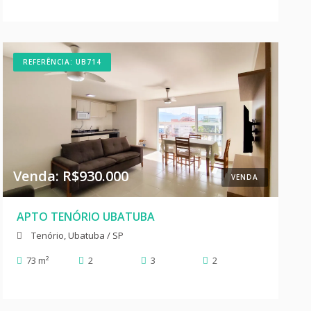
REFERÊNCIA: UB714
Venda: R$930.000
VENDA
APTO TENÓRIO UBATUBA
Tenório, Ubatuba / SP
73 m²
2
3
2