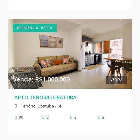
REFERÊNCIA: UB715
Venda: R$1.000.000
VENDA
APTO TENÓRIO UBATUBA
Tenório, Ubatuba / SP
90
2
3
2