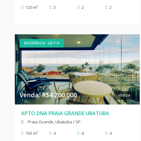
120 m²
3
2
2
REFERÊNCIA: UB719
Venda: R$4.200.000
VENDA
APTO DNA PRAIA GRANDE UBATUBA
Praia Grande, Ubatuba / SP
163 m²
4
4
4