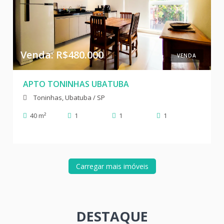
Venda: R$480.000
VENDA
APTO TONINHAS UBATUBA
Toninhas, Ubatuba / SP
40 m²
1
1
1
Carregar mais imóveis
DESTAQUE