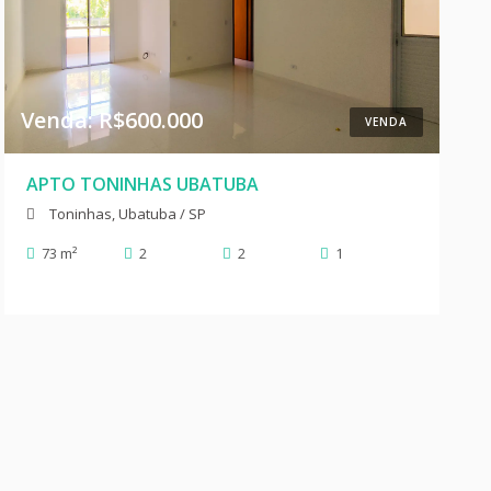
Venda: R$600.000
VENDA
APTO TONINHAS UBATUBA
Toninhas, Ubatuba / SP
73 m²
2
2
1