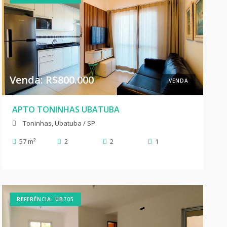
Venda: R$800.000
VENDA
APTO TONINHAS UBATUBA
Toninhas, Ubatuba / SP
57 m²
2
2
1
REFERÊNCIA: UB705