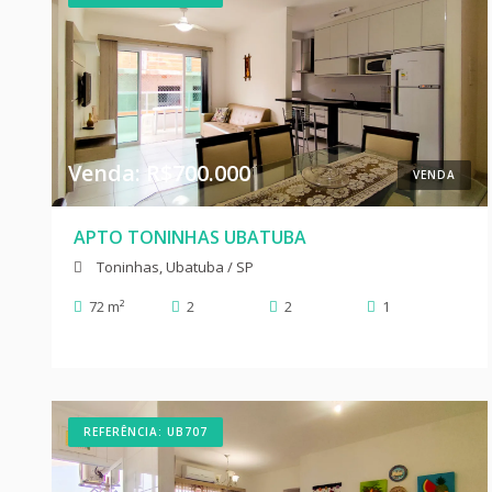
Venda: R$700.000
VENDA
APTO TONINHAS UBATUBA
Toninhas, Ubatuba / SP
72 m²
2
2
1
REFERÊNCIA: UB707