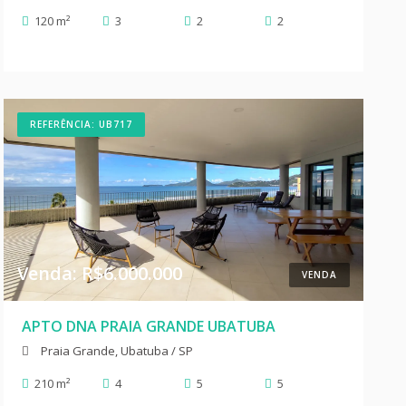
120 m²
3
2
2
REFERÊNCIA: UB717
Venda: R$6.000.000
VENDA
APTO DNA PRAIA GRANDE UBATUBA
Praia Grande, Ubatuba / SP
210 m²
4
5
5