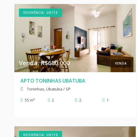
REFERÊNCIA: UB713
Venda: R$680.000
VENDA
APTO TONINHAS UBATUBA
Toninhas, Ubatuba / SP
55 m²
2
2
1
REFERÊNCIA: UB710