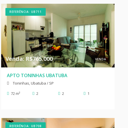
REFERÊNCIA: UB711
Venda: R$765.000
VENDA
APTO TONINHAS UBATUBA
Toninhas, Ubatuba / SP
72 m²
2
2
1
REFERÊNCIA: UB708