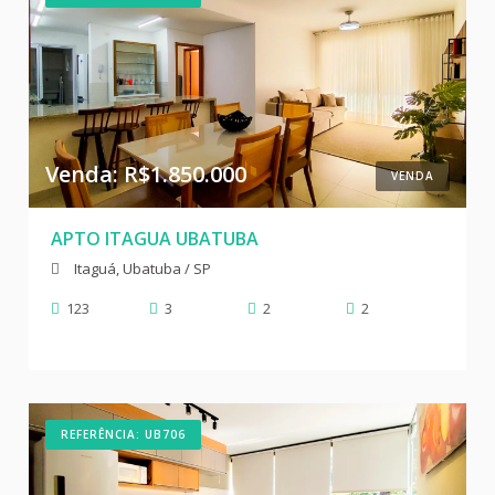
Venda: R$1.850.000
VENDA
APTO ITAGUA UBATUBA
Itaguá, Ubatuba / SP
123
3
2
2
REFERÊNCIA: UB706